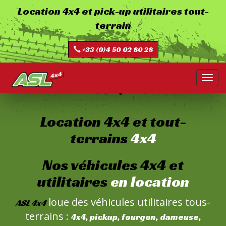
Aller
Location 4x4 et pick-up utilitaires tout-
au
terrain
contenu
principal
+33 (0)4 50 02 80 28
Toggl
navig
Location 4x4 et tout-
terrains
4x4
Nos véhicules 4x4 et
utilitaires
en location
loue des véhicules utilitaires tous-
ASL 4x4
terrains :
4x4, pickup, fourgon, dameuse,