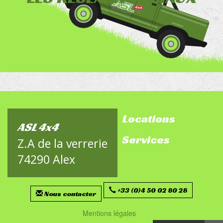
Locations
footer-
ASL 4x4
Services
sitemap
Z.A de la verrerie
74290 Alex
+33 (0)4 50 02 80 28
Nous contacter
Mentions légales
Menu